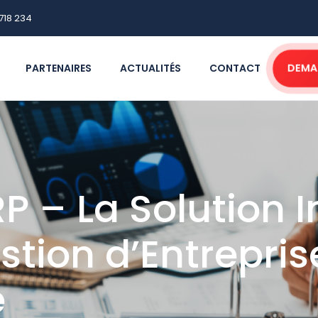
718 234
DEMA
PARTENAIRES
ACTUALITÉS
CONTACT
 – La Solution I
tion d’Entrepris
e