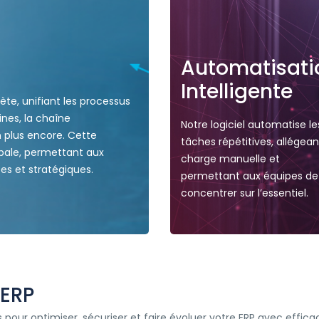
Automatisati
Intelligente
te, unifiant les processus
ines, la chaîne
Notre logiciel automatise le
n plus encore. Cette
tâches répétitives, allégean
lobale, permettant aux
charge manuelle et
es et stratégiques.
permettant aux équipes de
concentrer sur l’essentiel.
 ERP
ur optimiser, sécuriser et faire évoluer votre ERP avec effica