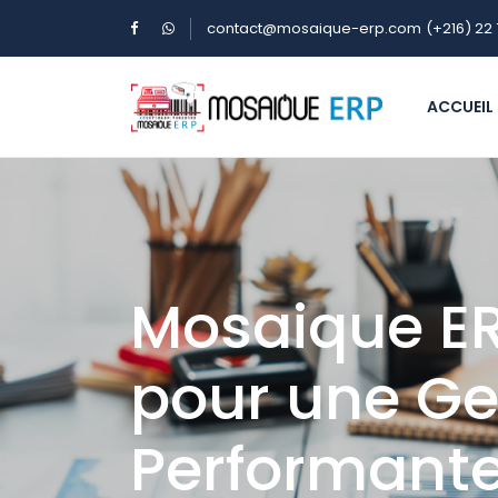
contact@mosaique-erp.com
(+216) 22 
ACCUEIL
Mosaique ERP
pour une Ges
Performant