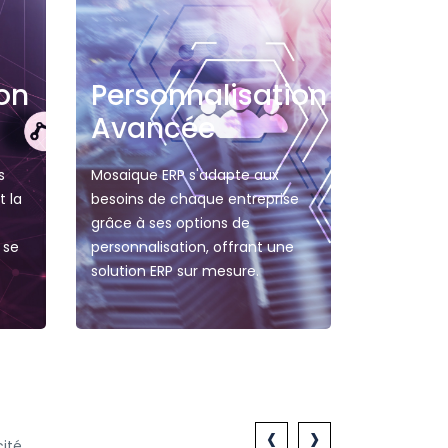
on
Personnalisation
Avancée
s
Mosaique ERP s'adapte aux
t la
besoins de chaque entreprise
grâce à ses options de
 se
personnalisation, offrant une
solution ERP sur mesure.
‹
›
cité